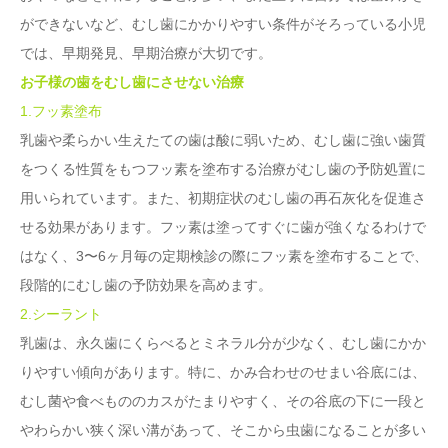
ができないなど、むし歯にかかりやすい条件がそろっている小児
では、早期発見、早期治療が大切です。
お子様の歯をむし歯にさせない治療
1.フッ素塗布
乳歯や柔らかい生えたての歯は酸に弱いため、むし歯に強い歯質
をつくる性質をもつフッ素を塗布する治療がむし歯の予防処置に
用いられています。また、初期症状のむし歯の再石灰化を促進さ
せる効果があります。フッ素は塗ってすぐに歯が強くなるわけで
はなく、3〜6ヶ月毎の定期検診の際にフッ素を塗布することで、
段階的にむし歯の予防効果を高めます。
2.シーラント
乳歯は、永久歯にくらべるとミネラル分が少なく、むし歯にかか
りやすい傾向があります。特に、かみ合わせのせまい谷底には、
むし菌や食べもののカスがたまりやすく、その谷底の下に一段と
やわらかい狭く深い溝があって、そこから虫歯になることが多い