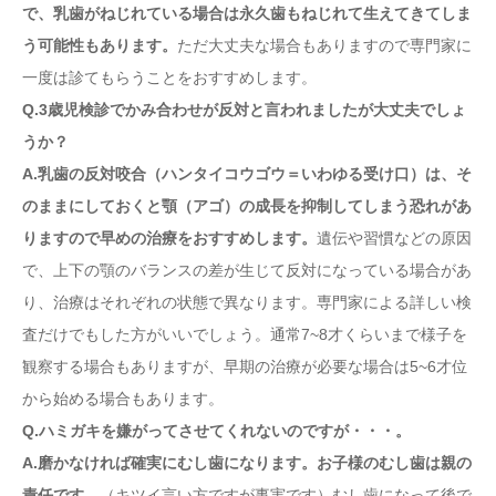
で、乳歯がねじれている場合は永久歯もねじれて生えてきてしま
う可能性もあります。
ただ大丈夫な場合もありますので専門家に
一度は診てもらうことをおすすめします。
Q.3歳児検診でかみ合わせが反対と言われましたが大丈夫でしょ
うか？
A.乳歯の反対咬合（ハンタイコウゴウ＝いわゆる受け口）は、そ
のままにしておくと顎（アゴ）の成長を抑制してしまう恐れがあ
りますので早めの治療をおすすめします。
遺伝や習慣などの原因
で、上下の顎のバランスの差が生じて反対になっている場合があ
り、治療はそれぞれの状態で異なります。専門家による詳しい検
査だけでもした方がいいでしょう。通常7~8才くらいまで様子を
観察する場合もありますが、早期の治療が必要な場合は5~6才位
から始める場合もあります。
Q.ハミガキを嫌がってさせてくれないのですが・・・。
A.磨かなければ確実にむし歯になります。お子様のむし歯は親の
責任です。
（キツイ言い方ですが事実です）むし歯になって後で