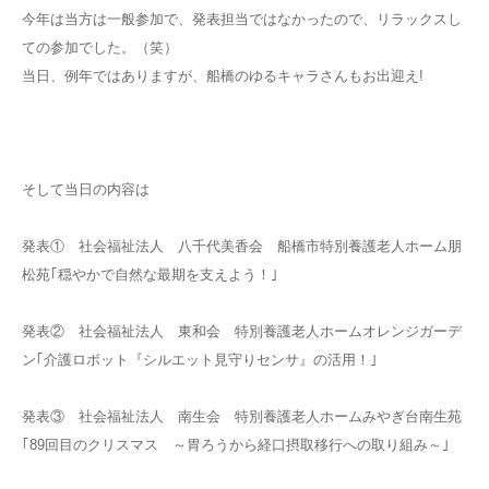
今年は当方は一般参加で、発表担当ではなかったので、リラックスし
ての参加でした。（笑）
当日、例年ではありますが、船橋のゆるキャラさんもお出迎え!
そして当日の内容は
発表① 社会福祉法人 八千代美香会 船橋市特別養護老人ホーム朋
松苑｢穏やかで自然な最期を支えよう！｣
発表② 社会福祉法人 東和会 特別養護老人ホームオレンジガーデ
ン｢介護ロボット『シルエット見守りセンサ』の活用！｣
発表③ 社会福祉法人 南生会 特別養護老人ホームみやぎ台南生苑
｢89回目のクリスマス ～胃ろうから経口摂取移行への取り組み～｣