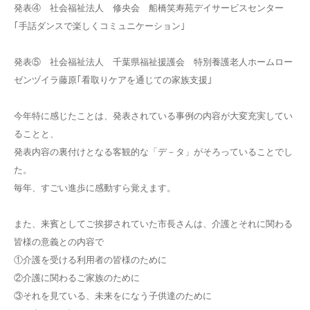
発表④ 社会福祉法人 修央会 船橋笑寿苑デイサービスセンター
｢手話ダンスで楽しくコミュニケーション｣
発表⑤ 社会福祉法人 千葉県福祉援護会 特別養護老人ホームロー
ゼンヅイラ藤原｢看取りケアを通じての家族支援｣
今年特に感じたことは、発表されている事例の内容が大変充実してい
ることと、
発表内容の裏付けとなる客観的な「デ－タ」がそろっていることでし
た。
毎年、すごい進歩に感動すら覚えます。
また、来賓としてご挨拶されていた市長さんは、介護とそれに関わる
皆様の意義との内容で
①介護を受ける利用者の皆様のために
②介護に関わるご家族のために
③それを見ている、未来をになう子供達のために