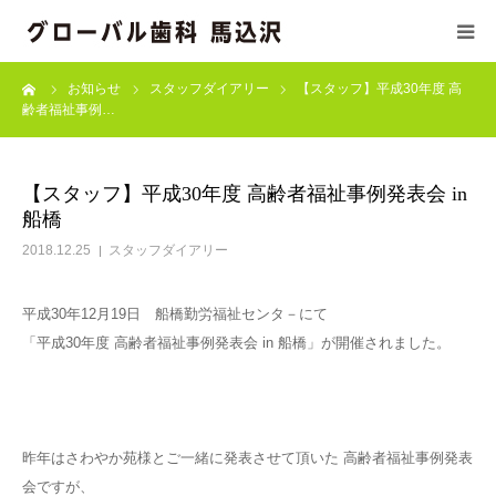
ーム
お知らせ
スタッフダイアリー
【スタッフ】平成30年度 高
初めての方へ
齢者福祉事例…
医療基本方針
【スタッフ】平成30年度 高齢者福祉事例発表会 in
船橋
当院の施設基準
2018.12.25
スタッフダイアリー
診療科目
平成30年12月19日 船橋勤労福祉センタ－にて
「平成30年度 高齢者福祉事例発表会 in 船橋」が開催されました。
ドクター/スタッフ紹介
訪問診療
昨年はさわやか苑様とご一緒に発表させて頂いた 高齢者福祉事例発表
診療時間/アクセス
会ですが、